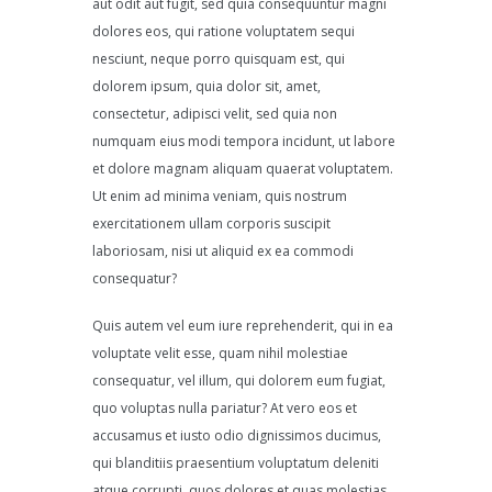
aut odit aut fugit, sed quia consequuntur magni
dolores eos, qui ratione voluptatem sequi
nesciunt, neque porro quisquam est, qui
dolorem ipsum, quia dolor sit, amet,
consectetur, adipisci velit, sed quia non
numquam eius modi tempora incidunt, ut labore
et dolore magnam aliquam quaerat voluptatem.
Ut enim ad minima veniam, quis nostrum
exercitationem ullam corporis suscipit
laboriosam, nisi ut aliquid ex ea commodi
consequatur?
Quis autem vel eum iure reprehenderit, qui in ea
voluptate velit esse, quam nihil molestiae
consequatur, vel illum, qui dolorem eum fugiat,
quo voluptas nulla pariatur? At vero eos et
accusamus et iusto odio dignissimos ducimus,
qui blanditiis praesentium voluptatum deleniti
atque corrupti, quos dolores et quas molestias