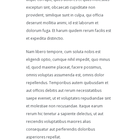
excepturi sint, obcaecati cupiditate non
provident, similique sunt in culpa, qui officia
deserunt mollitia animi, id est laborum et
dolorum fuga. Et harum quidem rerum facilis est
et expedita distinctio.
Nam libero tempore, cum soluta nobis est
eligendi optio, cumque nihil impedit, quo minus
id, quod maxime placeat, facere possimus,
omnis voluptas assumenda est, omnis dolor
repellendus. Temporibus autem quibusdam et
aut officiis debitis aut rerum necessitatibus
saepe eveniet, ut et voluptates repudiandae sint
et molestiae non recusandae. Itaque earum
rerum hic tenetur a sapiente delectus, ut aut
reiciendis voluptatibus maiores alias
consequatur aut perferendis doloribus
asperiores repellat.