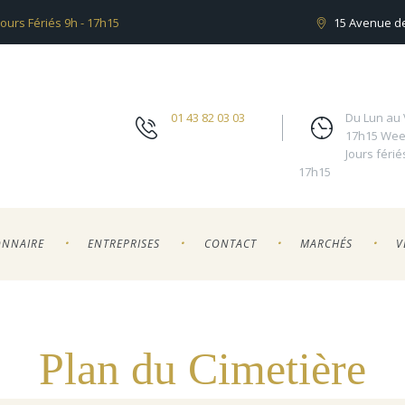
ours Fériés 9h - 17h15
15 Avenue de
01 43 82 03 03
Du Lun au 
17h15 Wee
Jours férié
17h15
ONNAIRE
ENTREPRISES
CONTACT
MARCHÉS
V
Plan du Cimetière