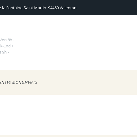
 la Fontaine Saint-Martin
94460 Valenton
Ven 8h -
k-End +
s 9h -
ENTES MONUMENTS