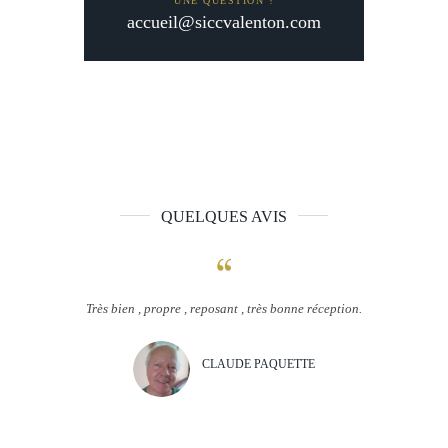
UNE QUESTION ?
accueil@siccvalenton.com
QUELQUES AVIS
re
Très bien , propre , reposant , très bonne réception.
Un très bea
appo
 MAMOU
CLAUDE PAQUETTE