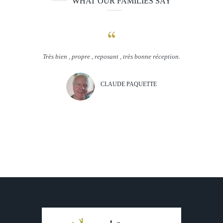
WHAT OUR FAMILIES SAY
re
Très bien , propre , reposant , très bonne réception.
Un très bea
appo
 MAMOU
CLAUDE PAQUETTE