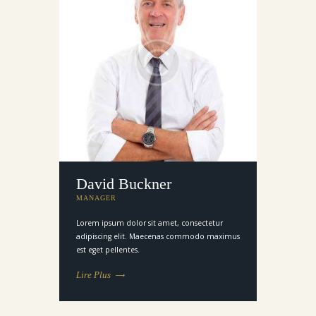
David Buckner
MANAGER
Lorem ipsum dolor sit amet, consectetur
adipiscing elit. Maecenas commodo maximus
est eget pellentes.
Lire Plus